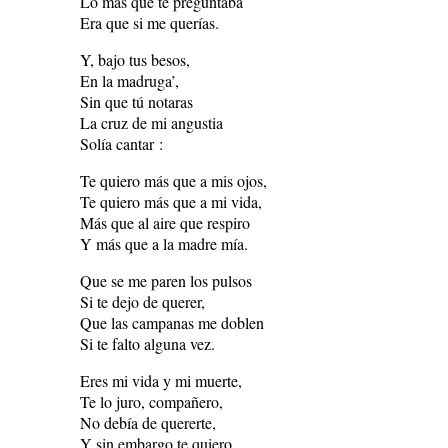
Lo más que te preguntaba
Era que si me querías.
Y, bajo tus besos,
En la madruga’,
Sin que tú notaras
La cruz de mi angustia
Solía cantar :
Te quiero más que a mis ojos,
Te quiero más que a mi vida,
Más que al aire que respiro
Y más que a la madre mía.
Que se me paren los pulsos
Si te dejo de querer,
Que las campanas me doblen
Si te falto alguna vez.
Eres mi vida y mi muerte,
Te lo juro, compañero,
No debía de quererte,
Y sin embargo te quiero.