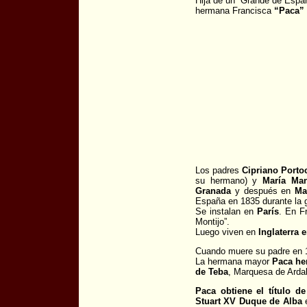
Hija de un “Grande de Espa
hermana Francisca
“Paca”
Los padres
Cipriano Porto
su hermano) y
María Man
Granada
y después en
Ma
España en 1835 durante la g
Se instalan en
París
. En F
Montijo”.
Luego viven en
Inglaterra 
Cuando muere su padre en 1
La hermana mayor
Paca he
de Teba
, Marquesa de Arda
Paca obtiene el título 
Stuart XV Duque de Alba
e