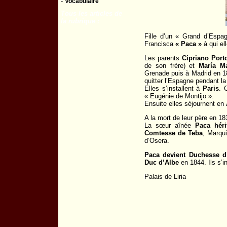
-
Vocabulaire
Tous les articles de
la rubrique :
Fille d’un « Grand d’Espa
Francisca
« Paca »
à qui el
Les parents
Cipriano Port
de son frère) et
María Ma
Grenade puis à Madrid en 18
quitter l’Espagne pendant la
Elles s’installent à
Paris
. 
« Eugénie de Montijo ».
Ensuite elles séjournent en
A la mort de leur père en 18
La sœur aînée
Paca héri
Comtesse de Teba
, Marqu
d’Osera.
Paca devient Duchesse d
Duc d’Albe
en 1844. Ils s’i
Palais de Liria