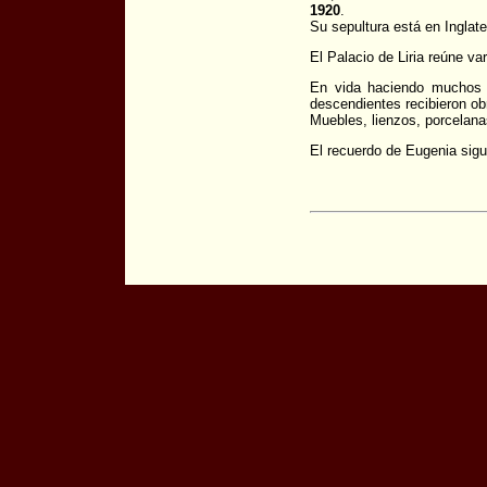
1920
.
Su sepultura está en Inglat
El Palacio de Liria reúne va
En vida haciendo muchos r
descendientes recibieron ob
Muebles, lienzos, porcelan
El recuerdo de Eugenia sig