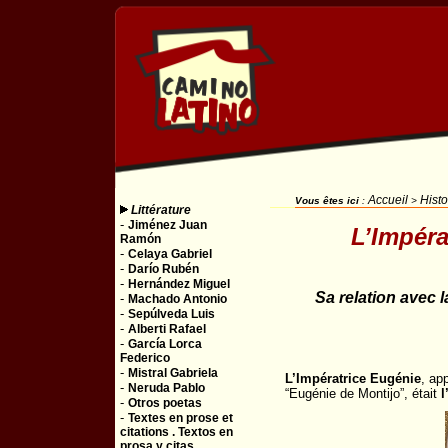
Accueil
Histo
Vous êtes ici
:
>
Littérature
-
Jiménez Juan
L’Impéra
Ramón
-
Celaya Gabriel
-
Darío Rubén
-
Hernández Miguel
Sa relation avec 
-
Machado Antonio
-
Sepúlveda Luis
-
Alberti Rafael
-
García Lorca
Federico
-
Mistral Gabriela
L’Impératrice Eugénie
, ap
-
Neruda Pablo
“Eugénie de Montijo”, était
l
-
Otros poetas
-
Textes en prose et
citations . Textos en
prosa y citas