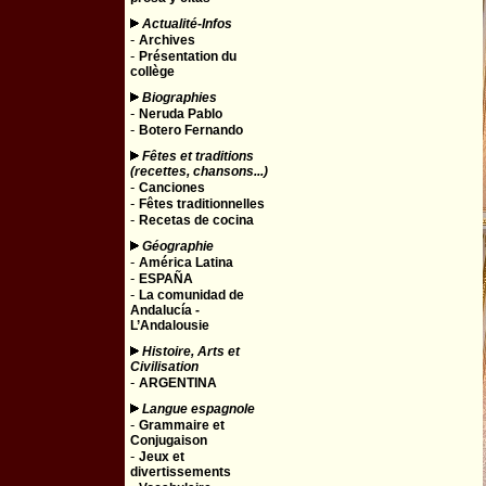
Actualité-Infos
-
Archives
-
Présentation du
collège
Biographies
-
Neruda Pablo
-
Botero Fernando
Fêtes et traditions
(recettes, chansons...)
-
Canciones
-
Fêtes traditionnelles
-
Recetas de cocina
Géographie
-
América Latina
-
ESPAÑA
-
La comunidad de
Andalucía -
L’Andalousie
Histoire, Arts et
Civilisation
-
ARGENTINA
Langue espagnole
-
Grammaire et
Conjugaison
-
Jeux et
divertissements