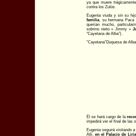
ya que muere trágicamente
contra los Zulús.
Eugenia viuda y sin su hij
familia
, su hermana Paca 
querían mucho, particula
sobrino nieto « Jimmy »
J
“Cayetana de Alba”) .
"Cayetana"Duquesa de Alba
Él se hará cargo de la
reco
impedirá ver el final de las 
Eugenia seguirá visitando a
Allí,
en el Palacio de Liri