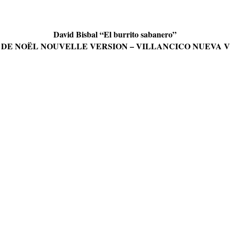
David Bisbal “El burrito sabanero”
DE NOËL NOUVELLE VERSION – VILLANCICO NUEVA 