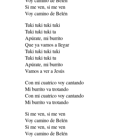
Voy camino de Belén
Si me ven, si me ven
Voy camino de Belén
Tuki tuki tuki tuki
Tuki tuki tuki ta
Apúrate, mi burrito
Que ya vamos a llegar
Tuki tuki tuki tuki
Tuki tuki tuki tu
Apúrate, mi burrito
Vamos a ver a Jesús
Con mi cuatrico voy cantando
Mi burrito va trotando
Con mi cuatrico voy cantando
Mi burrito va trotando
Si me ven, si me ven
Voy camino de Belén
Si me ven, si me ven
Voy camino de Belén