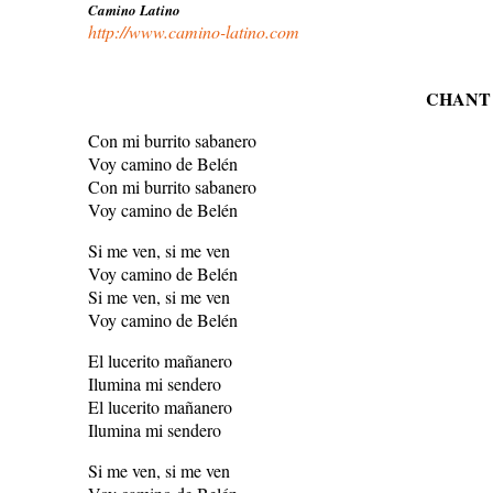
Camino Latino
http://www.camino-latino.com
CHANT 
Con mi burrito sabanero
Voy camino de Belén
Con mi burrito sabanero
Voy camino de Belén
Si me ven, si me ven
Voy camino de Belén
Si me ven, si me ven
Voy camino de Belén
El lucerito mañanero
Ilumina mi sendero
El lucerito mañanero
Ilumina mi sendero
Si me ven, si me ven