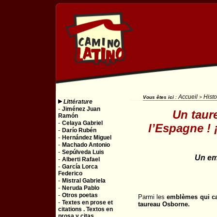
Accueil
Histo
Vous êtes ici
:
>
Littérature
-
Jiménez Juan
Un taur
Ramón
-
Celaya Gabriel
l’Espagne ! 
-
Darío Rubén
-
Hernández Miguel
-
Machado Antonio
-
Sepúlveda Luis
Un em
-
Alberti Rafael
-
García Lorca
Federico
-
Mistral Gabriela
-
Neruda Pablo
-
Otros poetas
Parmi les
emblèmes qui ca
-
Textes en prose et
taureau Osborne.
citations . Textos en
prosa y citas