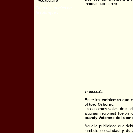
-
Vocabulaire
marque publicitaire.
Tous les articles de
la rubrique :
Traducción
Entre los
emblemas que ca
el toro Osborne.
Las enormes vallas de mader
algunas regiones) fueron
c
brandy Veterano de la em
Aquella publicidad que debí
símbolo de
calidad y de 