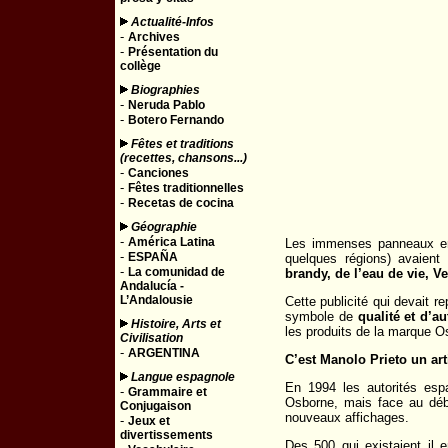
Actualité-Infos
-
Archives
-
Présentation du
collège
Biographies
-
Neruda Pablo
-
Botero Fernando
Fêtes et traditions
(recettes, chansons...)
-
Canciones
-
Fêtes traditionnelles
-
Recetas de cocina
Géographie
-
América Latina
Les immenses panneaux en b
-
ESPAÑA
quelques régions) avaient
-
La comunidad de
brandy, de l’eau de vie, V
Andalucía -
L’Andalousie
Cette publicité qui devait r
symbole de
qualité et d’au
Histoire, Arts et
les produits de la marque O
Civilisation
-
ARGENTINA
C’est Manolo Prieto un art
Langue espagnole
En 1994 les autorités esp
-
Grammaire et
Osborne, mais face au déba
Conjugaison
nouveaux affichages.
-
Jeux et
divertissements
Des 500 qui existaient il 