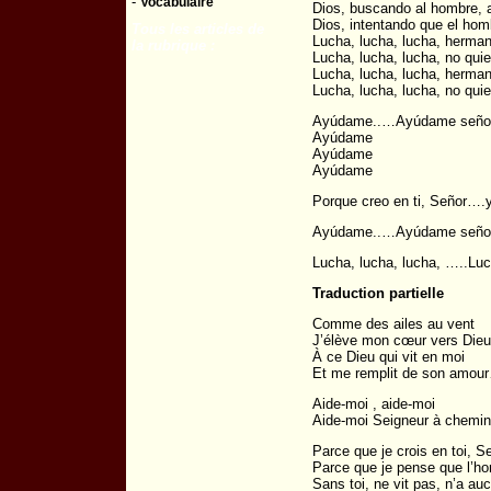
-
Vocabulaire
Dios, buscando al hombre, a
Dios, intentando que el hom
Tous les articles de
Lucha, lucha, lucha, herman
la rubrique :
Lucha, lucha, lucha, no qui
Lucha, lucha, lucha, herman
Lucha, lucha, lucha, no qui
Ayúdame..…Ayúdame señor
Ayúdame
Ayúdame
Ayúdame
Porque creo en ti, Señor….
Ayúdame..…Ayúdame señor
Lucha, lucha, lucha, …..Luc
Traduction partielle
Comme des ailes au vent
J’élève mon cœur vers Dieu
À ce Dieu qui vit en moi
Et me remplit de son amou
Aide-moi , aide-moi
Aide-moi Seigneur à chemin
Parce que je crois en toi, S
Parce que je pense que l’
Sans toi, ne vit pas, n’a a