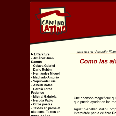
Accueil
Fêtes
Vous êtes ici
:
>
Littérature
-
Jiménez Juan
Como las ala
Ramón
-
Celaya Gabriel
-
Darío Rubén
-
Hernández Miguel
-
Machado Antonio
-
Sepúlveda Luis
-
Alberti Rafael
-
García Lorca
Federico
-
Mistral Gabriela
Une chanson magnifique qui
-
Neruda Pablo
que puede ayudar en los mom
-
Otros poetas
-
Textes en prose et
Agustín Abellán Mallo Compo
citations . Textos en
Interprétée par la célèbre 
prosa y citas