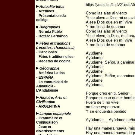
https://youtu.be/4qcV21oubA0
Actualité-Infos
-
Archives
Como las alas al viento
-
Présentation du
Yo le elevo a Dios mi coraz
collège
A ese Dios que en mí vive
Y me llena de su amor
Biographies
Como las alas al viento
-
Neruda Pablo
Yo le elevo, a Dios, mi cor
-
Botero Fernando
A ese Dios que en mí vive
Fêtes et traditions
Y me llena de su amor
(recettes, chansons...)
-
Canciones
Ayúdame
-
Fêtes traditionnelles
Ayúdame
-
Recetas de cocina
Ayúdame, Señor, a caminar
Ayúdame
Géographie
Ayúdame
-
América Latina
Ayúdame, Señor, a caminar
-
ESPAÑA
Ayúdame
-
La comunidad de
Ayúdame
Andalucía -
L’Andalousie
Porque creo en ti, Señor
Histoire, Arts et
Porque pienso que el hombr
Civilisation
Fuera de ti no vive,
-
ARGENTINA
no tiene esperanza
Y se encuentra perdido
Langue espagnole
-
Grammaire et
Ayúdame..…Ayúdame señor
Conjugaison
-
Jeux et
Hay una manera nueva, mis 
divertissements
Hay una manera nueva de p