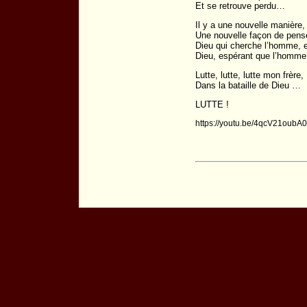
Et se retrouve perdu…
Il y a une nouvelle manière,
Une nouvelle façon de pens
Dieu qui cherche l’homme, 
Dieu, espérant que l’homme 
Lutte, lutte, lutte mon frère,
Dans la bataille de Dieu …
LUTTE !
https://youtu.be/4qcV21oubA0