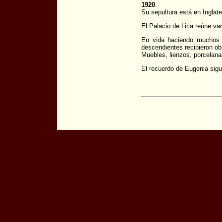
1920
.
Su sepultura está en Inglat
El Palacio de Liria reúne va
En vida haciendo muchos r
descendientes recibieron ob
Muebles, lienzos, porcelan
El recuerdo de Eugenia sig