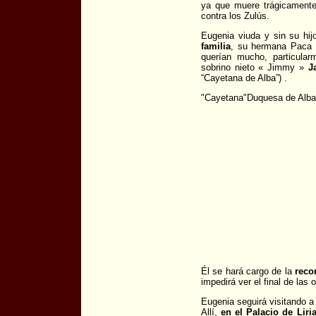
ya que muere trágicamente
contra los Zulús.
Eugenia viuda y sin su hij
familia
, su hermana Paca 
querían mucho, particula
sobrino nieto « Jimmy »
J
“Cayetana de Alba”) .
"Cayetana"Duquesa de Alba
Él se hará cargo de la
reco
impedirá ver el final de las 
Eugenia seguirá visitando a
Allí,
en el Palacio de Liri