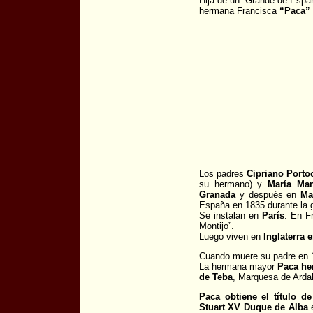
Hija de un “Grande de Espa
hermana Francisca
“Paca”
Los padres
Cipriano Porto
su hermano) y
María Man
Granada
y después en
Ma
España en 1835 durante la g
Se instalan en
París
. En F
Montijo”.
Luego viven en
Inglaterra 
Cuando muere su padre en 1
La hermana mayor
Paca he
de Teba
, Marquesa de Arda
Paca obtiene el título 
Stuart XV Duque de Alba
e