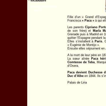
-
Vocabulaire
Tous les articles de
la rubrique :
Fille d’un « Grand d’Espa
Francisca
« Paca »
à qui el
Les parents
Cipriano Port
de son frère) et
María Ma
Grenade puis à Madrid en 18
quitter l’Espagne pendant la
Elles s’installent à
Paris
. 
« Eugénie de Montijo ».
Ensuite elles séjournent en
A la mort de leur père en 18
La sœur aînée
Paca héri
Comtesse de Teba
, Marqu
d’Osera.
Paca devient Duchesse d
Duc d’Albe
en 1844. Ils s’i
Palais de Liria