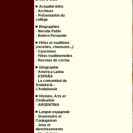
Actualité-Infos
-
Archives
-
Présentation du
collège
Biographies
-
Neruda Pablo
-
Botero Fernando
Fêtes et traditions
(recettes, chansons...)
-
Canciones
-
Fêtes traditionnelles
-
Recetas de cocina
Géographie
-
América Latina
-
ESPAÑA
-
La comunidad de
Andalucía -
L’Andalousie
Histoire, Arts et
Civilisation
-
ARGENTINA
Langue espagnole
-
Grammaire et
Conjugaison
-
Jeux et
divertissements