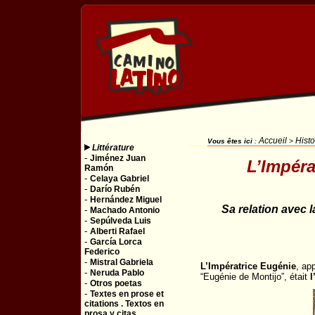
Accueil
Histo
Vous êtes ici
:
>
Littérature
-
Jiménez Juan
L’Impéra
Ramón
-
Celaya Gabriel
-
Darío Rubén
-
Hernández Miguel
Sa relation avec 
-
Machado Antonio
-
Sepúlveda Luis
-
Alberti Rafael
-
García Lorca
Federico
-
Mistral Gabriela
L’Impératrice Eugénie
, ap
-
Neruda Pablo
“Eugénie de Montijo”, était
l
-
Otros poetas
-
Textes en prose et
citations . Textos en
prosa y citas