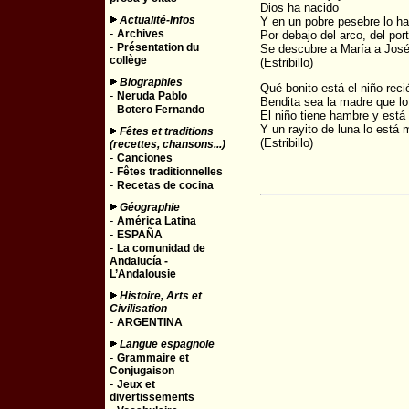
Dios ha nacido
Actualité-Infos
Y en un pobre pesebre lo ha
-
Archives
Por debajo del arco, del porta
-
Présentation du
Se descubre a María a José 
collège
(Estribillo)
Biographies
Qué bonito está el niño reci
-
Neruda Pablo
Bendita sea la madre que lo
-
Botero Fernando
El niño tiene hambre y es
Y un rayito de luna lo está 
Fêtes et traditions
(Estribillo)
(recettes, chansons...)
-
Canciones
-
Fêtes traditionnelles
-
Recetas de cocina
Géographie
-
América Latina
-
ESPAÑA
-
La comunidad de
Andalucía -
L’Andalousie
Histoire, Arts et
Civilisation
-
ARGENTINA
Langue espagnole
-
Grammaire et
Conjugaison
-
Jeux et
divertissements