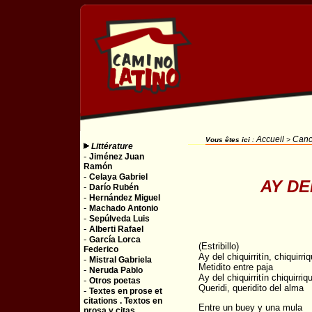
Accueil
Canc
Vous êtes ici
:
>
Littérature
-
Jiménez Juan
Ramón
-
Celaya Gabriel
AY DEL
-
Darío Rubén
-
Hernández Miguel
-
Machado Antonio
-
Sepúlveda Luis
-
Alberti Rafael
-
García Lorca
(Estribillo)
Federico
Ay del chiquirritín, chiquirriq
-
Mistral Gabriela
Metidito entre paja
-
Neruda Pablo
Ay del chiquirritín chiquirriqu
-
Otros poetas
Queridi, queridito del alma
-
Textes en prose et
citations . Textos en
Entre un buey y una mula
prosa y citas