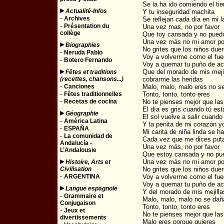
Se la ha ido comiendo el ti
Actualité-Infos
Y tu inseguridad machita
-
Archives
Se reflejan cada día en mi l
-
Présentation du
Una vez mas, no por favor
collège
Que toy cansada y no puedo
Una vez más no mi amor po
Biographies
No grites que los niños due
-
Neruda Pablo
Voy a volverme como el fu
-
Botero Fernando
Voy a quemar tu puño de ac
Que del morado de mis mejil
Fêtes et traditions
(recettes, chansons...)
cobrarme las heridas
-
Canciones
Malo, malo, malo eres no se
-
Fêtes traditionnelles
Tonto, tonto, tonto eres
-
Recetas de cocina
No te pienses mejor que la
El día es gris cuando tú est
Géographie
El sol vuelve a salir cuando
-
América Latina
Y la penita de mi corazón y
-
ESPAÑA
Mi carita de niña linda se ha
-
La comunidad de
Cada vez que me dices put
Andalucía -
Una vez más, no por favor
L’Andalousie
Que estoy cansada y no pu
Una vez más no mi amor po
Histoire, Arts et
Civilisation
No grites que los niños due
-
ARGENTINA
Voy a volverme como el fu
Voy a quemar tu puño de ac
Langue espagnole
Y del morado de mis mejillas
-
Grammaire et
Malo, malo, malo no se daña
Conjugaison
Tonto, tonto, tonto eres
-
Jeux et
No te pienses mejor que la
divertissements
Malo eres porque quieres