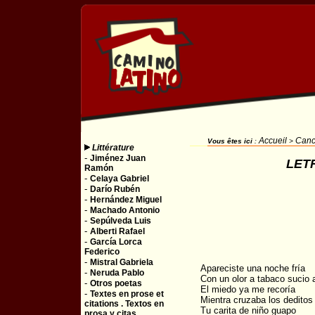
Accueil
Canc
Vous êtes ici
:
>
Littérature
-
Jiménez Juan
LET
Ramón
-
Celaya Gabriel
-
Darío Rubén
-
Hernández Miguel
-
Machado Antonio
-
Sepúlveda Luis
-
Alberti Rafael
-
García Lorca
Federico
-
Mistral Gabriela
Apareciste una noche fría
-
Neruda Pablo
Con un olor a tabaco sucio 
-
Otros poetas
El miedo ya me recoría
-
Textes en prose et
Mientra cruzaba los deditos 
citations . Textos en
Tu carita de niño guapo
prosa y citas