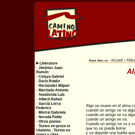
Accueil
Fêtes
Vous êtes ici
:
>
Littérature
-
Jiménez Juan
Al
Ramón
-
Celaya Gabriel
-
Darío Rubén
-
Hernández Miguel
-
Machado Antonio
-
Sepúlveda Luis
-
Alberti Rafael
-
García Lorca
Algo se muere en el alma c
Federico
cuando un amigo se va algo
-
Mistral Gabriela
cuando un amigo se va algo
-
Neruda Pablo
cuando un amigo se va.
-
Otros poetas
Cuando un amigo se va y va
-
Textes en prose et
que no se puede borrar
citations . Textos en
y va dejando una huella que
prosa y citas