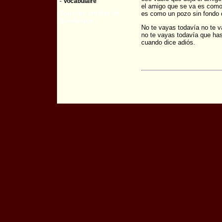
-
Vocabulaire
el amigo que se va es como 
Tous les articles de
es como un pozo sin fondo q
la rubrique :
No te vayas todavía no te v
no te vayas todavía que hast
cuando dice adiós.