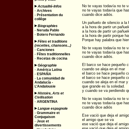
No te vayas todavía no te v
Actualité-Infos
no te vayas todavía que hast
-
Archives
cuando dice adiós.
-
Présentation du
collège
Un pañuelo de silencio a la h
Biographies
a la hora de partir un pañuel
-
Neruda Pablo
a la hora de partir un pañuelo
-
Botero Fernando
a la hora de partir porque h
Porque hay palabra que hier
Fêtes et traditions
(recettes, chansons...)
No te vayas todavía no te v
-
Canciones
no te vayas todavía que hast
-
Fêtes traditionnelles
cuando dice adiós.
-
Recetas de cocina
El barco se hace pequeño cu
Géographie
cuando se aleja en el mar
-
América Latina
el barco se hace pequeño cu
-
ESPAÑA
el barco se hace pequeño cu
-
La comunidad de
cuando se aleja en el mar 
Andalucía -
que grande es la soledad.
L’Andalousie
y cuando se va perdiendo q
Histoire, Arts et
Civilisation
No te vayas todavía no te v
-
ARGENTINA
no te vayas todavía que hast
cuando dice adiós
Langue espagnole
-
Grammaire et
Ese vació que deja el amigo
Conjugaison
el amigo que se va
-
Jeux et
ese vació que deja el amigo
divertissements
ese vació que deja el amigo