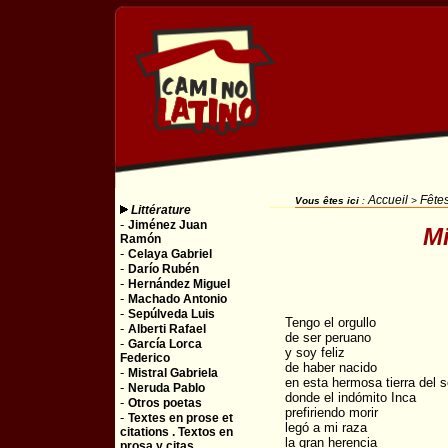
Accueil
Fêtes
Vous êtes ici
:
>
Littérature
-
Jiménez Juan
Mi
Ramón
-
Celaya Gabriel
-
Darío Rubén
-
Hernández Miguel
-
Machado Antonio
-
Sepúlveda Luis
Tengo el orgullo
-
Alberti Rafael
de ser peruano
-
García Lorca
y soy feliz
Federico
de haber nacido
-
Mistral Gabriela
en esta hermosa tierra del s
-
Neruda Pablo
donde el indómito Inca
-
Otros poetas
prefiriendo morir
-
Textes en prose et
legó a mi raza
citations . Textos en
la gran herencia
prosa y citas