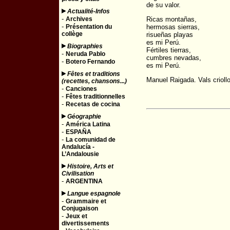
de su valor.
Actualité-Infos
-
Archives
Ricas montañas,
-
Présentation du
hermosas sierras,
collège
risueñas playas
es mi Perú.
Biographies
Fértiles tierras,
-
Neruda Pablo
cumbres nevadas,
-
Botero Fernando
es mi Perú.
Fêtes et traditions
Manuel Raigada. Vals criollo
(recettes, chansons...)
-
Canciones
-
Fêtes traditionnelles
-
Recetas de cocina
Géographie
-
América Latina
-
ESPAÑA
-
La comunidad de
Andalucía -
L’Andalousie
Histoire, Arts et
Civilisation
-
ARGENTINA
Langue espagnole
-
Grammaire et
Conjugaison
-
Jeux et
divertissements