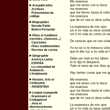
Me enamora
que me ames con tu boca
Actualité-Infos
me enamora
-
Archives
que me lleves hasta el cielo
-
Présentation du
me enamora
collège
que de mí sea tu alma soña
Biographies
-
Neruda Pablo
La esperanza de mis ojos
-
Botero Fernando
sin ti mi vida no tiene senti
sin ti mi vida es como un r
Fêtes et traditions
(recettes, chansons...)
De cenizas que se van volan
-
Canciones
-
Fêtes traditionnelles
Yo no sé si te merezco sól
-
Recetas de cocina
que le des luz a mi vida en 
Géographie
Debe ser miel en los labios
-
América Latina
te lo dijo el despacio.
-
ESPAÑA
Todo el resto de mis días q
-
La comunidad de
Andalucía -
Hay tantas cosas que me gus
L’Andalousie
Me enamora
Histoire, Arts et
Civilisation
que me ames con tu boca
-
ARGENTINA
me enamora
que me lleves hasta el cielo
Langue espagnole
me enamora
-
Grammaire et
que de mí sea tu alma soña
Conjugaison
-
Jeux et
La esperanza de mis ojos
divertissements
sin ti mi vida no tiene senti