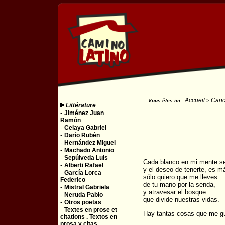
Accueil
Canc
Vous êtes ici
:
>
Littérature
-
Jiménez Juan
Ramón
-
Celaya Gabriel
-
Darío Rubén
-
Hernández Miguel
-
Machado Antonio
-
Sepúlveda Luis
Cada blanco en mi mente se
-
Alberti Rafael
y el deseo de tenerte, es m
-
García Lorca
sólo quiero que me lleves
Federico
de tu mano por la senda,
-
Mistral Gabriela
y atravesar el bosque
-
Neruda Pablo
que divide nuestras vidas.
-
Otros poetas
-
Textes en prose et
Hay tantas cosas que me gu
citations . Textos en
prosa y citas