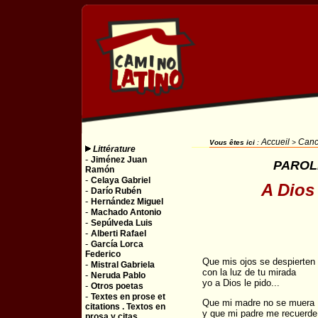
Accueil
Canc
Vous êtes ici
:
>
Littérature
-
Jiménez Juan
PAROLE
Ramón
-
Celaya Gabriel
A Dios
-
Darío Rubén
-
Hernández Miguel
-
Machado Antonio
-
Sepúlveda Luis
-
Alberti Rafael
-
García Lorca
Federico
Que mis ojos se despierten
-
Mistral Gabriela
con la luz de tu mirada
-
Neruda Pablo
yo a Dios le pido...
-
Otros poetas
-
Textes en prose et
Que mi madre no se muera
citations . Textos en
y que mi padre me recuerde
prosa y citas