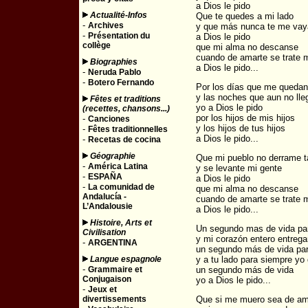
a Dios le pido
Actualité-Infos
Que te quedes a mi lado
-
Archives
y que más nunca te me vay
-
Présentation du
a Dios le pido
collège
que mi alma no descanse
cuando de amarte se trate m
Biographies
a Dios le pido...
-
Neruda Pablo
-
Botero Fernando
Por los días que me quedan
y las noches que aun no lle
Fêtes et traditions
yo a Dios le pido
(recettes, chansons...)
por los hijos de mis hijos
-
Canciones
y los hijos de tus hijos
-
Fêtes traditionnelles
a Dios le pido...
-
Recetas de cocina
Géographie
Que mi pueblo no derrame t
-
América Latina
y se levante mi gente
-
ESPAÑA
a Dios le pido
-
La comunidad de
que mi alma no descanse
Andalucía -
cuando de amarte se trate m
L’Andalousie
a Dios le pido...
Histoire, Arts et
Un segundo mas de vida par
Civilisation
y mi corazón entero entrega
-
ARGENTINA
un segundo más de vida par
Langue espagnole
y a tu lado para siempre y
-
Grammaire et
un segundo más de vida
Conjugaison
yo a Dios le pido...
-
Jeux et
divertissements
Que si me muero sea de am