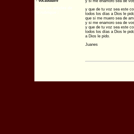
-
Vocabulaire
y si me enamoro sea de vo
Tous les articles de
y que de tu voz sea este c
la rubrique :
todos los días a Dios le pid
que si me muero sea de am
y si me enamoro sea de vo
y que de tu voz sea este c
todos los días a Dios le pid
a Dios le pido.
Juanes