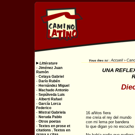
Accueil
Canc
Vous êtes ici
:
>
Littérature
-
Jiménez Juan
UNA REFLEX
Ramón
-
Celaya Gabriel
-
Darío Rubén
Diec
-
Hernández Miguel
-
Machado Antonio
-
Sepúlveda Luis
-
Alberti Rafael
-
García Lorca
Federico
-
Mistral Gabriela
16 añitos fiera
-
Neruda Pablo
me creía el rey del mundo
-
Otros poetas
con mi lema por bandera
-
Textes en prose et
lo que digan yo no escucho
citations . Textos en
prosa y citas
No había nadie que pudiera 