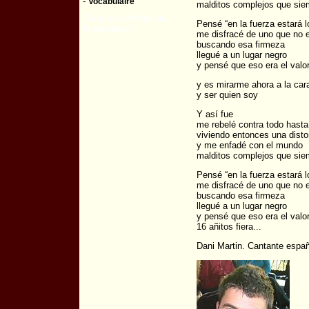
-
Vocabulaire
malditos complejos que sie
Tous les articles de
Pensé “en la fuerza estará l
la rubrique :
me disfracé de uno que no 
buscando esa firmeza
llegué a un lugar negro
y pensé que eso era el val
y es mirarme ahora a la car
y ser quien soy
Y así fue
me rebelé contra todo hasta 
viviendo entonces una disto
y me enfadé con el mundo
malditos complejos que sie
Pensé “en la fuerza estará l
me disfracé de uno que no 
buscando esa firmeza
llegué a un lugar negro
y pensé que eso era el valo
16 añitos fiera...
Dani Martin. Cantante españ