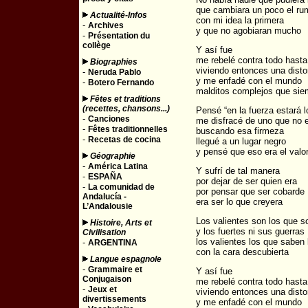
que cambiara un poco el r
Actualité-Infos
con mi idea la primera
-
Archives
y que no agobiaran mucho
-
Présentation du
collège
Y así fue
me rebelé contra todo hasta 
Biographies
viviendo entonces una disto
-
Neruda Pablo
y me enfadé con el mundo
-
Botero Fernando
malditos complejos que sie
Fêtes et traditions
(recettes, chansons...)
Pensé “en la fuerza estará l
-
Canciones
me disfracé de uno que no 
-
Fêtes traditionnelles
buscando esa firmeza
-
Recetas de cocina
llegué a un lugar negro
y pensé que eso era el valo
Géographie
-
América Latina
Y sufrí de tal manera
-
ESPAÑA
por dejar de ser quien era
-
La comunidad de
por pensar que ser cobarde
Andalucía -
era ser lo que creyera
L’Andalousie
Los valientes son los que s
Histoire, Arts et
y los fuertes ni sus guerras
Civilisation
los valientes los que saben l
-
ARGENTINA
con la cara descubierta
Langue espagnole
-
Grammaire et
Y así fue
Conjugaison
me rebelé contra todo hasta 
-
Jeux et
viviendo entonces una disto
divertissements
y me enfadé con el mundo