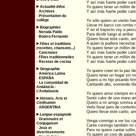
Y así más fuerte poder cant
Actualité-Infos
Yo quiero tener un millón d
-
Archives
Y así más fuerte poder cant
-
Présentation du
collège
Yo sólo quiero un viento fue
Llevar mi barco con rumbo n
Biographies
Y en el trayecto voy a pesca
-
Neruda Pablo
Para dividir luego al arribar
-
Botero Fernando
Quiero llevar este canto, am
A quien la pudiera necesitar,
Fêtes et traditions
Yo quiero tener un millón d
(recettes, chansons...)
-
Y así más fuerte poder cant
Canciones
-
Yo quiero tener un millón d
Fêtes traditionnelles
-
Y así más fuerte poder cant
Recetas de cocina
Géographie
Yo quiero creer en la paz del
-
América Latina
Quiero tener un hogar sin m
-
ESPAÑA
Quiero a mi hijo pisando fir
-
La comunidad de
Cantando alto, sonriendo libr
Andalucía -
L’Andalousie
Yo quiero amor siempre en 
Sentir calor de una mano a
Histoire, Arts et
Quiero a mi amigo sonrisa a
Civilisation
-
Verlo llorar pero de contento
ARGENTINA
Quiero llevar este canto, am
Langue espagnole
-
Grammaire et
Venga conmigo a ver los c
Conjugaison
Cante conmigo también mi 
-
Jeux et
Pero no quiero cantar solito,
divertissements
Yo quiero un coro de pajarit