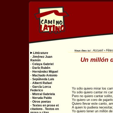
Accueil
Fêtes
Vous êtes ici
:
>
Littérature
-
Jiménez Juan
Un millón 
Ramón
-
Celaya Gabriel
-
Darío Rubén
-
Hernández Miguel
-
Machado Antonio
-
Sepúlveda Luis
-
Alberti Rafael
-
García Lorca
Yo sólo quiero mirar los ca
Federico
Yo sólo quiero cantar mi can
-
Mistral Gabriela
Pero no quiero cantar solito,
-
Neruda Pablo
Yo quiero un coro de pajarit
-
Otros poetas
Quiero llevar este canto, am
-
Textes en prose et
A quien lo pudiera necesitar,
citations . Textos en
Yo quiero tener un millón d
prosa y citas