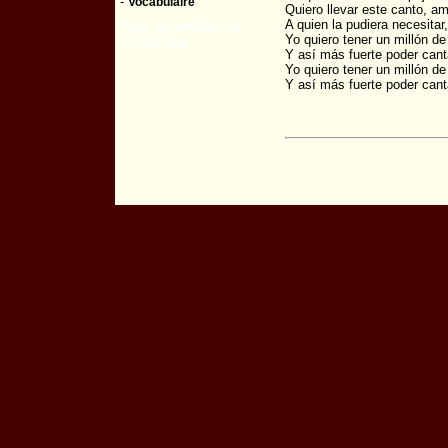
-
Vocabulaire
Quiero llevar este canto, am
A quien la pudiera necesitar,
Tous les articles de
Yo quiero tener un millón d
la rubrique :
Y así más fuerte poder cant
Yo quiero tener un millón d
Y así más fuerte poder cant