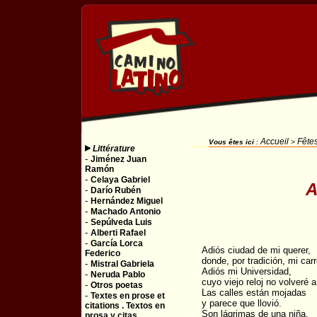
Accueil
Fêtes
Vous êtes ici
:
>
Littérature
-
Jiménez Juan
Ramón
-
Celaya Gabriel
A
-
Darío Rubén
-
Hernández Miguel
-
Machado Antonio
-
Sepúlveda Luis
-
Alberti Rafael
-
García Lorca
Adiós ciudad de mi querer,
Federico
donde, por tradición, mi carr
-
Mistral Gabriela
Adiós mi Universidad,
-
Neruda Pablo
cuyo viejo reloj no volveré 
-
Otros poetas
Las calles están mojadas
-
Textes en prose et
y parece que llovió.
citations . Textos en
Son lágrimas de una niña,
prosa y citas