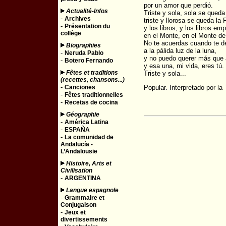
por un amor que perdió.
Actualité-Infos
Triste y sola, sola se qued
-
Archives
triste y llorosa se queda la 
-
Présentation du
y los libros, y los libros e
collège
en el Monte, en el Monte de
No te acuerdas cuando te d
Biographies
a la pálida luz de la luna,
-
Neruda Pablo
y no puedo querer más que 
-
Botero Fernando
y esa una, mi vida, eres tú.
Fêtes et traditions
Triste y sola...
(recettes, chansons...)
-
Canciones
Popular. Interpretado por la
-
Fêtes traditionnelles
-
Recetas de cocina
Géographie
-
América Latina
-
ESPAÑA
-
La comunidad de
Andalucía -
L’Andalousie
Histoire, Arts et
Civilisation
-
ARGENTINA
Langue espagnole
-
Grammaire et
Conjugaison
-
Jeux et
divertissements