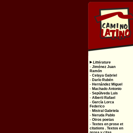
Littérature
-
Jiménez Juan
Ramón
-
Celaya Gabriel
-
Darío Rubén
-
Hernández Miguel
-
Machado Antonio
-
Sepúlveda Luis
-
Alberti Rafael
-
García Lorca
Federico
-
Mistral Gabriela
-
Neruda Pablo
-
Otros poetas
-
Textes en prose et
citations . Textos en
prosa y citas