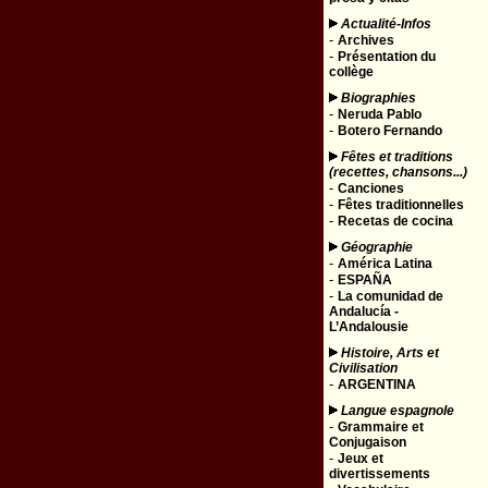
Actualité-Infos
-
Archives
-
Présentation du
collège
Biographies
-
Neruda Pablo
-
Botero Fernando
Fêtes et traditions
(recettes, chansons...)
-
Canciones
-
Fêtes traditionnelles
-
Recetas de cocina
Géographie
-
América Latina
-
ESPAÑA
-
La comunidad de
Andalucía -
L’Andalousie
Histoire, Arts et
Civilisation
-
ARGENTINA
Langue espagnole
-
Grammaire et
Conjugaison
-
Jeux et
divertissements