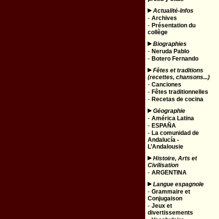
Actualité-Infos
-
Archives
-
Présentation du
collège
Biographies
-
Neruda Pablo
-
Botero Fernando
Fêtes et traditions
(recettes, chansons...)
-
Canciones
-
Fêtes traditionnelles
-
Recetas de cocina
Géographie
-
América Latina
-
ESPAÑA
-
La comunidad de
Andalucía -
L’Andalousie
Histoire, Arts et
Civilisation
-
ARGENTINA
Langue espagnole
-
Grammaire et
Conjugaison
-
Jeux et
divertissements