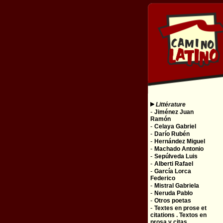
Littérature
-
Jiménez Juan
Ramón
-
Celaya Gabriel
-
Darío Rubén
-
Hernández Miguel
-
Machado Antonio
-
Sepúlveda Luis
-
Alberti Rafael
-
García Lorca
Federico
-
Mistral Gabriela
-
Neruda Pablo
-
Otros poetas
-
Textes en prose et
citations . Textos en
prosa y citas