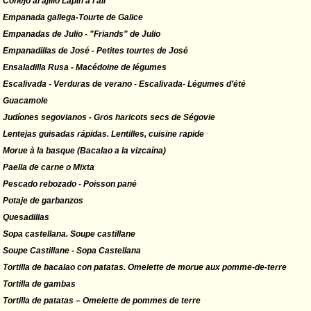
Conejo al ajillo Lapin à l’ail
Empanada gallega-Tourte de Galice
Empanadas de Julio - "Friands" de Julio
Empanadillas de José - Petites tourtes de José
Ensaladilla Rusa - Macédoine de légumes
Escalivada - Verduras de verano - Escalivada- Légumes d’été
Guacamole
Judíones segovianos - Gros haricots secs de Ségovie
Lentejas guisadas rápidas. Lentilles, cuisine rapide
Morue à la basque (Bacalao a la vizcaína)
Paella de carne o Mixta
Pescado rebozado - Poisson pané
Potaje de garbanzos
Quesadillas
Sopa castellana. Soupe castillane
Soupe Castillane - Sopa Castellana
Tortilla de bacalao con patatas. Omelette de morue aux pomme-de-terre
Tortilla de gambas
Tortilla de patatas – Omelette de pommes de terre