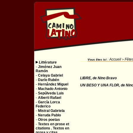
Accueil
Fêtes
Vous êtes ici
:
>
Littérature
-
Jiménez Juan
Ramón
-
Celaya Gabriel
LIBRE, de Nino Bravo
-
Darío Rubén
-
Hernández Miguel
UN BESO Y UNA FLOR, de Nin
-
Machado Antonio
-
Sepúlveda Luis
-
Alberti Rafael
-
García Lorca
Federico
-
Mistral Gabriela
-
Neruda Pablo
-
Otros poetas
-
Textes en prose et
citations . Textos en
prosa y citas